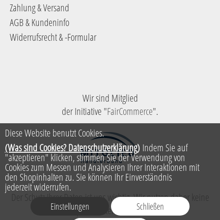
Zahlung & Versand
AGB & Kundeninfo
Widerrufsrecht & -Formular
Wir sind Mitglied
der Initiative "
FairCommerce
".
Diese Website benutzt Cookies.
(Was sind Cookies? Datenschutzerklärung)
Indem Sie auf
"akzeptieren" klicken, stimmen Sie der Verwendung von
Cookies zum Messen und Analysieren Ihrer Interaktionen mit
den Shopinhalten zu. Sie können Ihr Einverständnis
jederzeit widerrufen.
Der Schutz Ihrer Daten ist uns wichtig, Wir nutzen daher keine
Einstellungen
Schließen
persistenten Cookies.